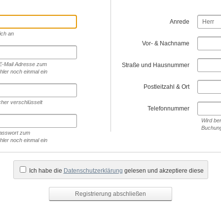
Anrede
ich an
Vor- & Nachname
 E-Mail Adresse zum
Straße und Hausnummer
hler noch einmal ein
Postleitzahl & Ort
cher verschlüsselt
Telefonnummer
Wird ben
Buchung
 Passwort zum
hler noch einmal ein
Ich habe die
Datenschutzerklärung
gelesen und akzeptiere diese