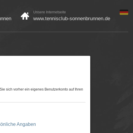
Unsere Internetseite
unnen
www.tennisclub-sonnenbrunnen.de
ie sich vorher ein eigenes Benutzerkonto auf Ihren
önliche Angaben