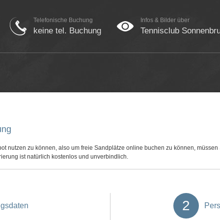
Telefonische Buchung
Infos & Bilder über
keine tel. Buchung
Tennisclub Sonnenbr
ung
ot nutzen zu können, also um freie Sandplätze online buchen zu können, müssen S
ierung ist natürlich kostenlos und unverbindlich.
2
gsdaten
Pers